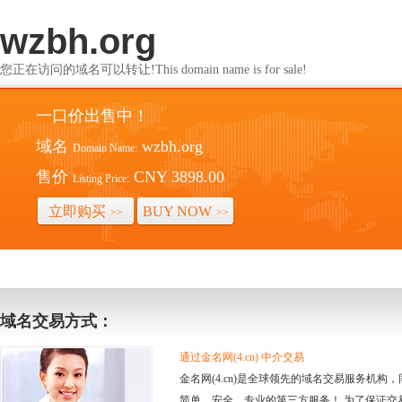
wzbh.org
您正在访问的域名可以转让!This domain name is for sale!
一口价出售中！
域名
wzbh.org
Domain Name:
售价
CNY 3898.00
Listing Price:
立即购买
BUY NOW
>>
>>
域名交易方式：
通过金名网(4.cn) 中介交易
金名网(4.cn)是全球领先的域名交易服务机
简单、安全、专业的第三方服务！ 为了保证交