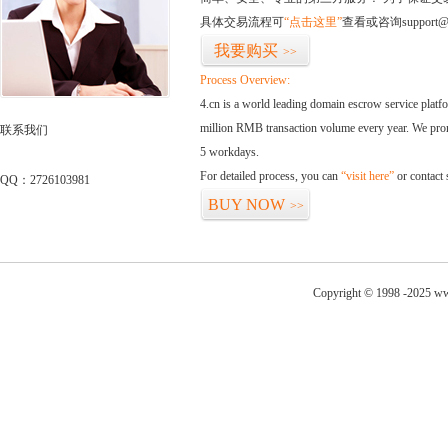
具体交易流程可
“点击这里”
查看或咨询support@
我要购买
>>
Process Overview:
4.cn is a world leading domain escrow service plat
million RMB transaction volume every year. We promi
联系我们
5 workdays.
For detailed process, you can
“visit here”
or contact
QQ：2726103981
BUY NOW
>>
Copyright © 1998 -2025 ww